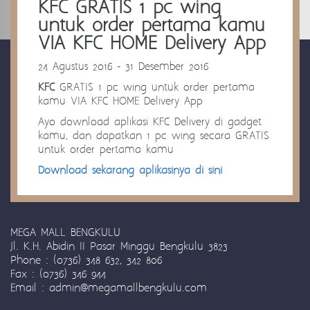
KFC GRATIS 1 pc wing
untuk order pertama kamu
VIA KFC HOME Delivery App
24 Agustus 2016 - 31 Desember 2016
KFC
GRATIS 1 pc wing untuk order pertama
kamu VIA KFC HOME Delivery App
Ayo download aplikasi KFC Delivery di gadget
kamu, dan dapatkan 1 pc wing secara GRATIS
untuk order pertama kamu
Download sekarang aplikasinya di sini
MEGA MALL BENGKULU
Jl. K.H. Abidin II Pasar Minggu Bengkulu 3823
Phone :
(0736) 348 632, 342 806
Fax :
(0736) 346 944
Email :
admin@megamallbengkulu.com