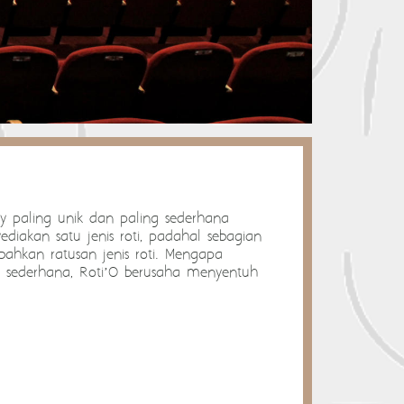
y paling unik dan paling sederhana
diakan satu jenis roti, padahal sebagian
 bahkan ratusan jenis roti. Mengapa
at sederhana, Roti’O berusaha menyentuh