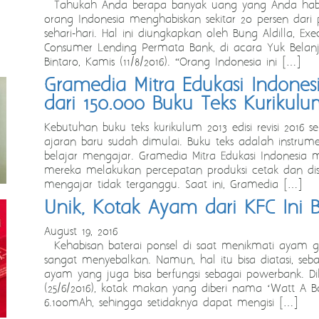
Tahukah Anda berapa banyak uang yang Anda habisk
orang Indonesia menghabiskan sekitar 20 persen dar
sehari-hari. Hal ini diungkapkan oleh Bung Aldilla, Exe
Consumer Lending Permata Bank, di acara Yuk Belanja
Bintaro, Kamis (11/8/2016). “Orang Indonesia ini […]
Gramedia Mitra Edukasi Indonesi
dari 150.000 Buku Teks Kurikulum
Kebutuhan buku teks kurikulum 2013 edisi revisi 2016 
ajaran baru sudah dimulai. Buku teks adalah instru
belajar mengajar. Gramedia Mitra Edukasi Indonesia m
mereka melakukan percepatan produksi cetak dan dist
mengajar tidak terganggu. Saat ini, Gramedia […]
Unik, Kotak Ayam dari KFC Ini 
August 19, 2016
Kehabisan baterai ponsel di saat menikmati ayam go
sangat menyebalkan. Namun, hal itu bisa diatasi, se
ayam yang juga bisa berfungsi sebagai powerbank. Di
(25/6/2016), kotak makan yang diberi nama ‘Watt A Box’
6.100mAh, sehingga setidaknya dapat mengisi […]