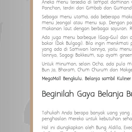
Aneka menu tersedia di tempat dominan w
Panchan, terdiri dari Gimbab dan Gumand
Sebagai menu utama, ada beberapa makan
menu Jeongol atau menu sup. Dengan por
makanan laut dengan berbagai sayuran. R
Ada juga menu barbeque (Gogi-Gui) dari d
bakar (Dak Bulgogi). Bila ingin menikma
yang ada di Samwon lainnya, yaitu menu n
lainnya, Sogogi Bokkeum, sup ayam ginse
Untuk minuman, selain Ocha, ada pula mi
Bun Ja, Bharam, Chum Churum dan Makgeo
MegaMall Bengkulu. Belanja sambil Kuliner
Beginilah Gaya Belanja 
Tahukah Anda berapa banyak uang yang An
penghasilan mereka untuk kebutuhan sehari
Hal ini diungkapkan oleh Bung Aldilla, Ex