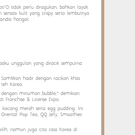
ti’O tidak perlu diragukan, bahkan layak
ensasi kulit yang crispy serta lembutnya
ondisi hangat.
aku unggulan yang diracik sempurna
e, SamWon hadir dengan racikan khas
 teh Korea.
nk dengan minuman bubble,” demikian
 Franchise & License Expo.
tau kacang merah serta egg pudding. Ini
riental Pop Tea, QQ Jelly, Smoothies
ih, namun juga cita rasa Korea di