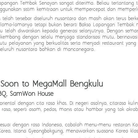
Lapangan Tembak Senayan sangat diterima. Beliau tertantang
enggunakan sistim kemitraan untuk mempercepat dan memperl
telah tersebar diseluruh nusantara dan masih akan terus berk
elama-lamanya tetapi bukan berarti Bakso Lapangan Tembak m
iau telah diwariskan kepada generasi selanjutnya. Dengan sem
embang dengan selalu menjaga standarisasi mutu, berinovasi
tu pelayanan yang berkualitas serta menjadi restaurant ya
di seluruh nusantara bahkan di mancanegara.
Soon to MegaMall Bengkulu
 BBQ, SamWon House
ental dengan cita rasa khas. Di negeri asalnya, citarasa kulin
s rasa, seperti asam, pedas, manis atau hambar yang tak akra
 sesuai dengan rasa Indonesia, cobalah menu-menu restoran K
Korea, Istana Gyeongbokgung, menawarkan suasana Korea klasi