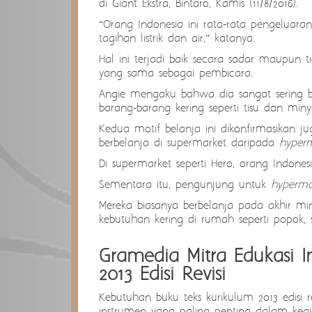
di Giant Ekstra, Bintaro, Kamis (11/8/2016).
“Orang Indonesia ini rata-rata pengeluara
tagihan listrik dan air,” katanya.
Hal ini terjadi baik secara sadar maupun t
yang sama sebagai pembicara.
Angie mengaku bahwa dia sangat sering b
barang-barang kering seperti tisu dan min
Kedua motif belanja ini dikonfirmasikan j
berbelanja di supermarket daripada
hyper
Di supermarket seperti Hero, orang Indones
Sementara itu, pengunjung untuk
hyperma
Mereka biasanya berbelanja pada akhir mi
kebutuhan kering di rumah seperti popok, su
Gramedia Mitra Edukasi In
2013 Edisi Revisi
Kebutuhan buku teks kurikulum 2013 edisi 
instrumen yang paling penting dalam kegi