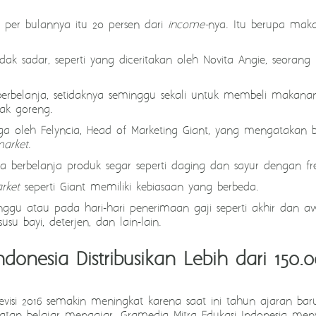
n per bulannya itu 20 persen dari
income-
nya. Itu berupa maka
idak sadar, seperti yang diceritakan oleh Novita Angie, seorang
erbelanja, setidaknya seminggu sekali untuk membeli makana
yak goreng.
uga oleh Felyncia, Head of Marketing Giant, yang mengatakan 
market
.
ia berbelanja produk segar seperti daging dan sayur dengan fre
rket
seperti Giant memiliki kebiasaan yang berbeda.
nggu atau pada hari-hari penerimaan gaji seperti akhir dan a
su bayi, deterjen, dan lain-lain.
donesia Distribusikan Lebih dari 150
revisi 2016 semakin meningkat karena saat ini tahun ajaran ba
atan belajar mengajar. Gramedia Mitra Edukasi Indonesia meny