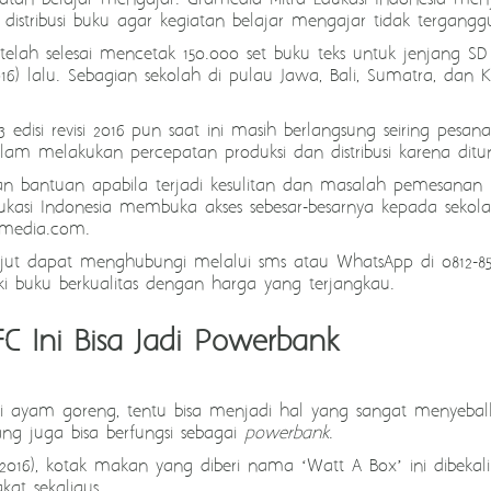
istribusi buku agar kegiatan belajar mengajar tidak tergangg
elah selesai mencetak 150.000 set buku teks untuk jenjang SD h
16
) lalu
. Sebagian sekolah di pulau Jawa, Bali, Sumatra
,
dan Ka
edisi revisi 2016
pun saat ini
masih berlangsung seiring pesan
alam melakukan percepatan produksi dan distribusi karena d
 bantuan apabila terjadi kesulitan dan masalah pemesanan 
Edukasi Indonesia membuka akses sebesar-besarnya kepada sek
amedia.com.
njut dapat menghubungi melalui sms atau WhatsApp di 0812-8543-
liki buku berkualitas dengan harga yang terjangkau.
C Ini Bisa Jadi Powerbank
i ayam goreng, tentu bisa menjadi hal yang sangat menyebalka
g juga bisa berfungsi sebagai
powerbank
.
/2016), kotak makan yang diberi nama ‘Watt A Box’ ini dibekali
at sekaligus.