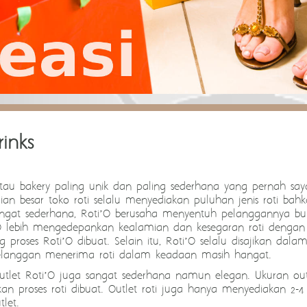
rinks
atau bakery paling unik dan paling sederhana yang pernah say
ian besar toko roti selalu menyediakan puluhan jenis roti bahk
angat sederhana, Roti’O berusaha menyentuh pelanggannya buka
’O lebih mengedepankan kealamian dan kesegaran roti denga
roses Roti’O dibuat. Selain itu, Roti’O selalu disajikan dal
 pelanggan menerima roti dalam keadaan masih hangat.
outlet Roti’O juga sangat sederhana namun elegan. Ukuran outl
 proses roti dibuat. Outlet roti juga hanya menyediakan 2-4 
let.