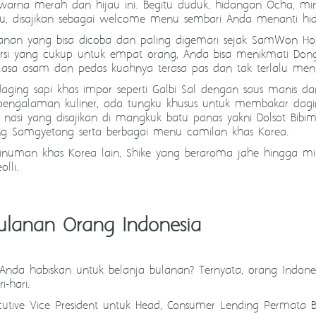
arna merah dan hijau ini. Begitu duduk, hidangan Ocha, minu
u, disajikan sebagai welcome menu sembari Anda menanti hi
an yang bisa dicoba dan paling digemari sejak SamWon Hou
si yang cukup untuk empat orang, Anda bisa menikmati Dongt
asa asam dan pedas kuahnya terasa pas dan tak terlalu men
aging sapi khas impor seperti Galbi Sal dengan saus manis 
ti pengalaman kuliner, ada tungku khusus untuk membakar dag
asi yang disajikan di mangkuk batu panas yakni Dolsot Bibim
ng Samgyetang serta berbagai menu camilan khas Korea.
numan khas Korea lain, Shike yang beraroma jahe hingga min
lli.
Bulanan Orang Indonesia
da habiskan untuk belanja bulanan? Ternyata, orang Indonesi
-hari.
ecutive Vice President untuk Head, Consumer Lending Permata 