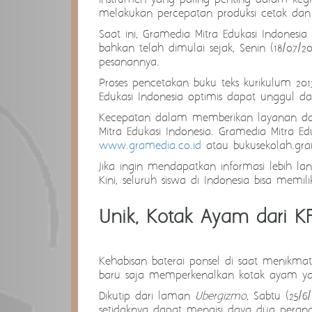
melakukan percepatan produksi cetak dan d
Saat ini
,
Gramedia Mitra Edukasi Indonesia t
bahkan telah dimulai sejak
, Senin (
18
/07/
20
pesanannya.
P
roses pencetakan buku teks kurikulum 2013 
Edukasi Indonesia optimis dapat unggul d
Kecepatan dalam memberikan layanan dan
Mitra Edukasi Indonesia. Gramedia Mitra 
www.gramedia.co.id
atau bukusekolah.gr
Jika ingin mendapatkan informasi lebih la
Kini, seluruh siswa di Indonesia bisa memi
Unik, Kotak Ayam dari KF
Kehabisan baterai ponsel di saat menikmat
baru saja memperkenalkan kotak ayam yan
Dikutip dari laman
Ubergizmo
, Sabtu (25/6
setidaknya dapat mengisi daya dua perangk