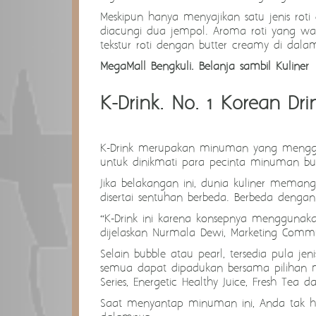
Meskipun hanya menyajikan satu jenis roti
diacungi dua jempol. Aroma roti yang wang
tekstur roti dengan butter creamy di dala
MegaMall Bengkuli. Belanja sambil Kuliner
K-Drink. No. 1 Korean Dri
K-Drink merupakan minuman yang mengga
untuk dinikmati para pecinta minuman bub
Jika belakangan ini, dunia kuliner mema
disertai sentuhan berbeda. Berbeda deng
“K-Drink ini karena konsepnya menggunak
dijelaskan Nurmala Dewi, Marketing Comm
Selain bubble atau pearl, tersedia pula je
semua dapat dipadukan bersama pilihan mi
Series, Energetic Healthy Juice, Fresh Tea d
Saat menyantap minuman ini, Anda tak ha