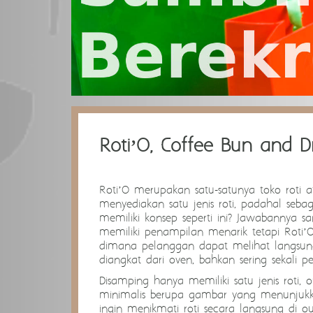
Roti’O, Coffee Bun and D
Roti’O merupakan satu-satunya toko roti 
menyediakan satu jenis roti, padahal sebag
memiliki konsep seperti ini? Jawabannya s
memiliki penampilan menarik tetapi Roti
dimana pelanggan dapat melihat langsung p
diangkat dari oven, bahkan sering sekali
Disamping hanya memiliki satu jenis roti, 
minimalis berupa gambar yang menunjukkan
ingin menikmati roti secara langsung di out