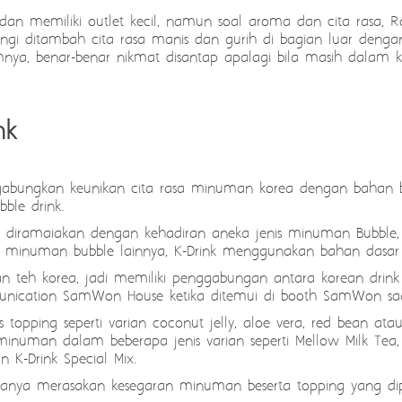
 dan memiliki outlet kecil, namun soal aroma dan cita rasa, Ro
i ditambah cita rasa manis dan gurih di bagian luar dengan s
mnya, benar-benar nikmat disantap apalagi bila masih dalam k
nk
bungkan keunikan cita rasa minuman korea dengan bahan b
ble drink.
ng diramaiakan dengan kehadiran aneka jenis minuman Bubbl
an minuman bubble lainnya, K-Drink menggunakan bahan dasar
an teh korea, jadi memiliki penggabungan antara korean dri
unication SamWon House ketika ditemui di booth SamWon saat
nis topping seperti varian coconut jelly, aloe vera, red bean a
numan dalam beberapa jenis varian seperti Mellow Milk Tea, O
an K-Drink Special Mix.
nya merasakan kesegaran minuman beserta topping yang dipil