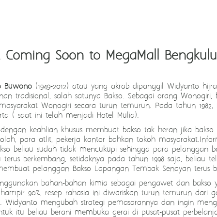
 Coming Soon to MegaMall Bengkulu
o Buwono
(1949-2012) atau yang akrab dipanggil Widyanto hijra
n tradisional, salah satunya Bakso. Sebagai orang Wonogiri,
 masyarakat Wonogiri secara turun temurun. Pada tahun 1982,
 ( saat ini telah menjadi Hotel Mulia).
i dengan keahlian khusus membuat bakso tak heran jika bakso 
lah, para atlit, pekerja kantor bahkan tokoh masyarakat.Info
kso beliau sudah tidak mencukupi sehingga para pelanggan b
 terus berkembang, setidaknya pada tahun 1998 saja, beliau te
 membuat pelanggan Bakso Lapangan Tembak Senayan terus b
nggunakan bahan-bahan kimia sebagai pengawet dan bakso ya
hampir 90%, resep rahasia ini diwariskan turun temurun dari ge
pk. Widyanto mengubah strategi pemasarannya dan ingin menga
tuk itu beliau berani membuka gerai di pusat-pusat perbelan